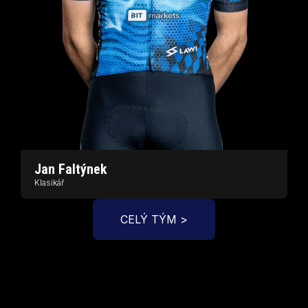
Jan
Faltýnek
P
Klasikář
K
CELÝ TÝM >