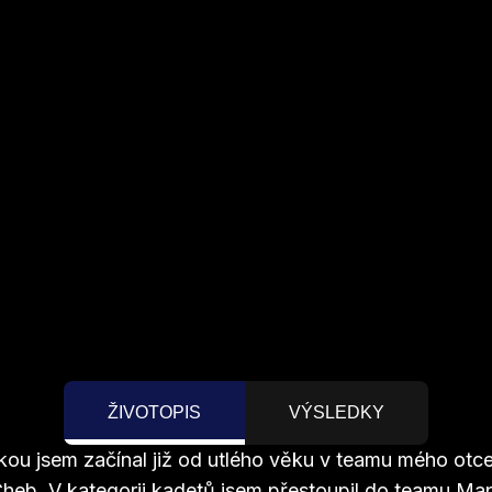
ŽIVOTOPIS
VÝSLEDKY
tikou jsem začínal již od utlého věku v teamu mého ot
eb. V kategorii kadetů jsem přestoupil do teamu Ma