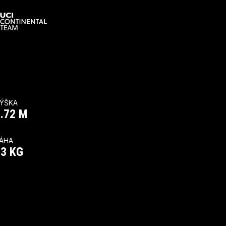
ÝŠKA
.72
M
ÁHA
63
KG