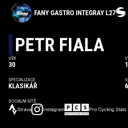
FANY GASTRO INTEGRAY L27
PETR FIALA
VĚK
V
30
1
SPECIALIZACE
V
KLASIKÁŘ
SOCIÁLNÍ SÍTĚ
Strava
Instagram
Pro Cycling Stats