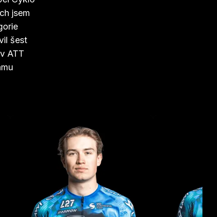
ech jsem
gorie
il šest
 v ATT
eamu