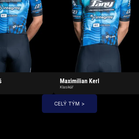
š
Maximilian
Kerl
Klasikář
CELÝ TÝM >