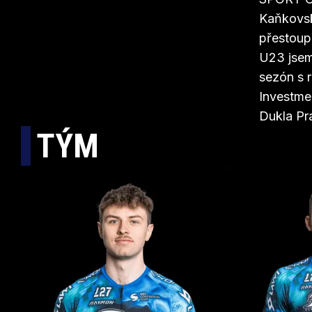
Kaňkovský
přestoup
U23 jsem 
sezón s 
Investme
Dukla Pr
TÝM