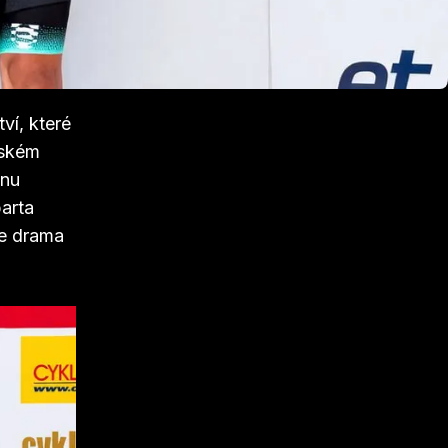
ned za
tavil
ted
ví, které
ňském
dnu
arta
se drama