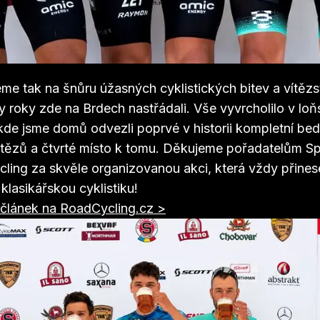
urnoch vítězí v jubilejním 20.ročníku Tour de Brdy! H
uje na druhé pozici Petr Fiala a na bednu se s námi pos
churan z maďarské ambiciózní profi sestavy Team Uni
.
e tak na šnůru úžasných cyklistických bitev a vítězst
y roky zde na Brdech nastřádali. Vše vyvrcholilo v lo
 kde jsme domů odvezli poprvé v historii kompletní be
ítězů a čtvrté místo k tomu. Děkujeme pořadatelům Sp
cling za skvěle organizovanou akci, která vždy přine
í klasikářskou cyklistiku!
ý článek na RoadCycling.cz >