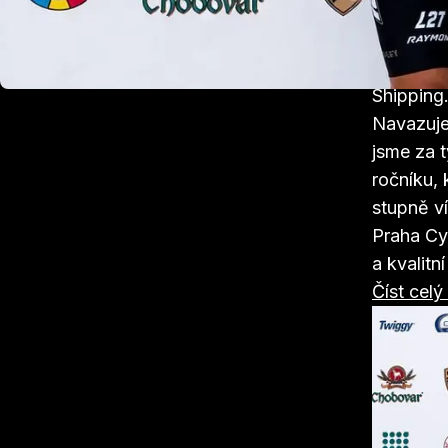
Matyáš P
ním finiš
Michal S
Shipping
Navazujem
jsme za t
ročníku,
stupně v
Praha Cy
a kvalitn
Číst cel